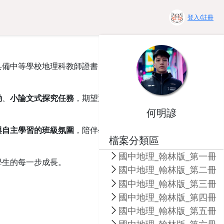
登入/註冊
具備中等學校地理科教師證書，曾任教於補習班與多所中學，
動
、
小論文式探究任務
，期望透過多元化的教學方式，激發學
何明諺
與自主學習的班級氛圍
，陪伴學生成長、面對挑戰，並找到屬
檔案分類區
國中地理_翰林版_第一冊
學生的每一步成長。
國中地理_翰林版_第二冊
國中地理_翰林版_第三冊
國中地理_翰林版_第四冊
國中地理_翰林版_第五冊