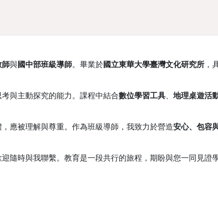
教師
與
國中部班級導師
。畢業於
國立東華大學臺灣文化研究所
，
思考與主動探究的能力。課程中結合
數位學習工具
、
地理桌遊活
體，應被理解與尊重。作為班級導師，我致力於營造
安心、包容
歡迎隨時與我聯繫。教育是一段共行的旅程，期盼與您一同見證