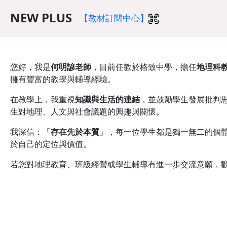
NEW PLUS
【教材訂閱中心】
您好，我是
何明諺老師
，目前任教於格致中學，擔任
地理科
擁有豐富的教學與輔導經驗。
在教學上，我重視
知識與生活的連結
，並鼓勵學生發展批判
生對地理、人文與社會議題的興趣與關懷。
我深信：「
存在先於本質
」，每一位學生都是獨一無二的個
於自己的定位與價值。
若您對地理教育、班級經營或學生輔導有進一步交流意願，