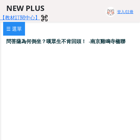
NEW PLUS
登入/註冊
【教材訂閱中心】
☰ 選單
問菩薩為何倒坐？嘆眾生不肯回頭！
-南京雞鳴寺楹聯